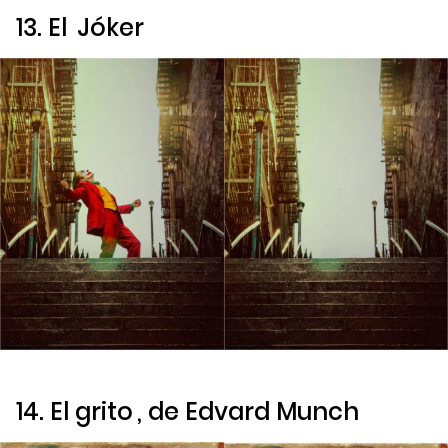
13.
El
Jóker
14.
El grito
, de Edvard Munch