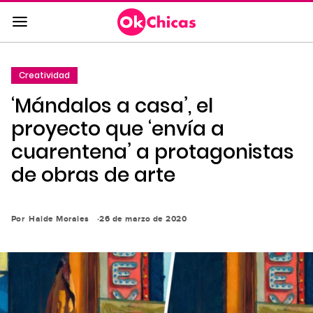
Saltar
al
contenido
principal
Creatividad
Saltar
‘Mándalos a casa’, el
a
la
proyecto que ‘envía a
navegación
cuarentena’ a protagonistas
principal
de obras de arte
Por
Haide Morales
26 de marzo de 2020