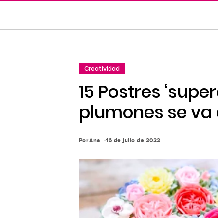
Saltar
al
contenido
principal
Saltar
Creatividad
a
la
15 Postres ‘super
navegación
plumones se va a
principal
Por
Ana
16 de julio de 2022