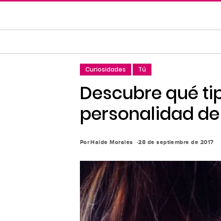
Saltar
al
contenido
principal
Saltar
Curiosidades
Tú
a
la
Descubre qué tip
navegación
personalidad de 
principal
Por
Haide Morales
28 de septiembre de 2017