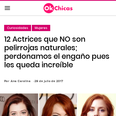
Saltar
al
contenido
principal
Curiosidades
Mujeres
Saltar
12 Actrices que NO son
a
la
pelirrojas naturales;
navegación
perdonamos el engaño pues
principal
les queda increíble
Por
Ana Carolina
29 de julio de 2017