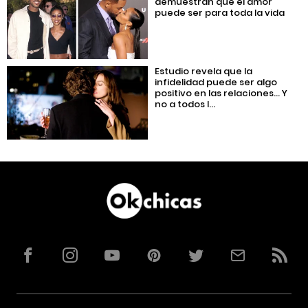
demuestran que el amor
puede ser para toda la vida
Estudio revela que la
infidelidad puede ser algo
positivo en las relaciones… Y
no a todos l...
Facebook
Instagram
YouTube
Pinterest
Twitter
Correo
RSS