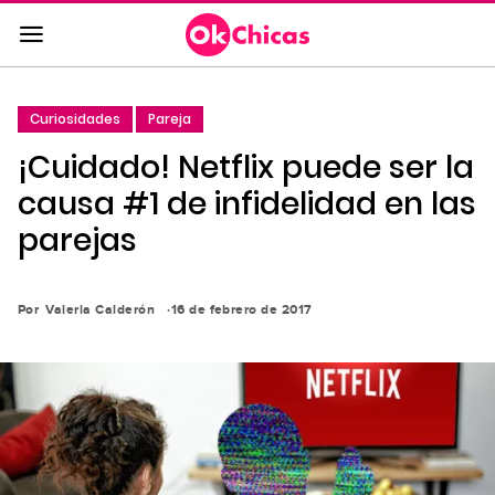
Saltar
al
contenido
principal
Curiosidades
Pareja
Saltar
¡Cuidado! Netflix puede ser la
a
la
causa #1 de infidelidad en las
navegación
parejas
principal
Por
Valeria Calderón
16 de febrero de 2017