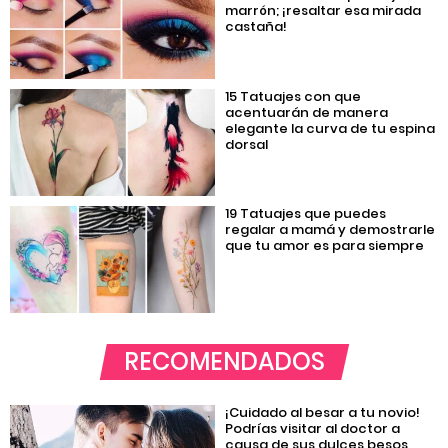
marrón; ¡resaltar esa mirada
castaña!
15 Tatuajes con que
acentuarán de manera
elegante la curva de tu espina
dorsal
19 Tatuajes que puedes
regalar a mamá y demostrarle
que tu amor es para siempre
RECOMENDADOS
¡Cuidado al besar a tu novio!
Podrías visitar al doctor a
causa de sus dulces besos