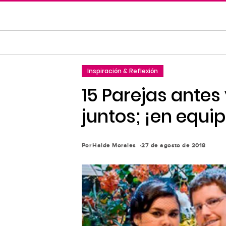
Saltar
al
contenido
principal
Saltar
Inspiración & Reflexión
a
la
15 Parejas antes
navegación
juntos; ¡en equi
principal
Por
Haide Morales
27 de agosto de 2018