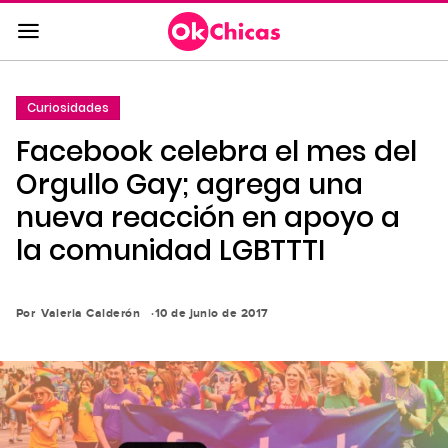
Saltar
al
contenido
principal
Curiosidades
Saltar
Facebook celebra el mes del
a
la
Orgullo Gay; agrega una
navegación
nueva reacción en apoyo a
principal
la comunidad LGBTTTI
Por
Valeria Calderón
10 de junio de 2017