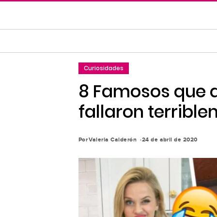
Saltar
al
contenido
principal
Saltar
Curiosidades
a
la
8 Famosos que qu
navegación
fallaron terribl
principal
Por
Valeria Calderón
24 de abril de 2020