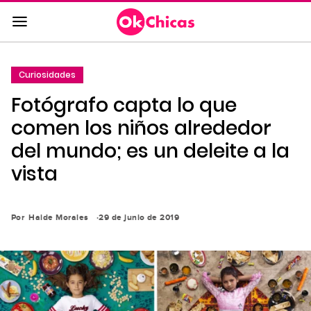
Saltar
al
contenido
principal
Curiosidades
Saltar
Fotógrafo capta lo que
a
la
comen los niños alrededor
navegación
del mundo; es un deleite a la
principal
vista
Por
Haide Morales
29 de junio de 2019