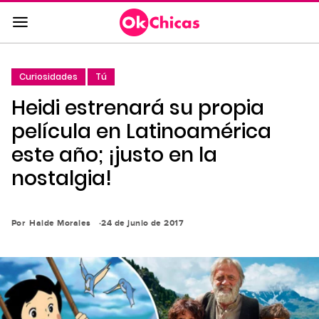
Saltar
al
contenido
principal
Curiosidades
Tú
Saltar
Heidi estrenará su propia
a
la
película en Latinoamérica
navegación
este año; ¡justo en la
principal
nostalgia!
Por
Haide Morales
24 de junio de 2017