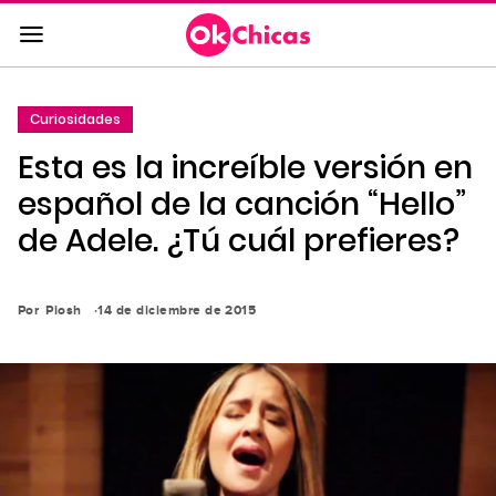
Saltar
al
contenido
principal
Curiosidades
Saltar
Esta es la increíble versión en
a
la
español de la canción “Hello”
navegación
de Adele. ¿Tú cuál prefieres?
principal
Por
Piosh
14 de diciembre de 2015