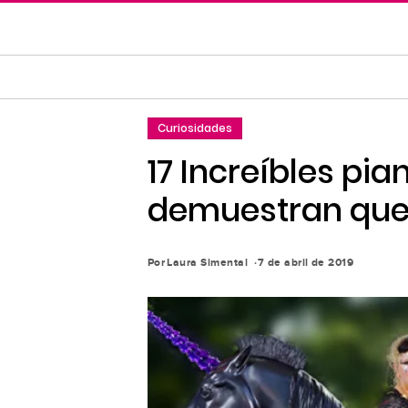
Saltar
al
contenido
principal
Saltar
Curiosidades
a
la
17 Increíbles pi
navegación
demuestran que 
principal
Por
Laura Simental
7 de abril de 2019