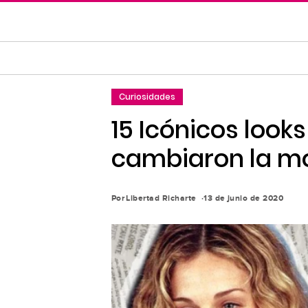
Saltar
al
contenido
principal
Saltar
Curiosidades
a
la
15 Icónicos look
navegación
cambiaron la m
principal
Por
Libertad Richarte
13 de junio de 2020