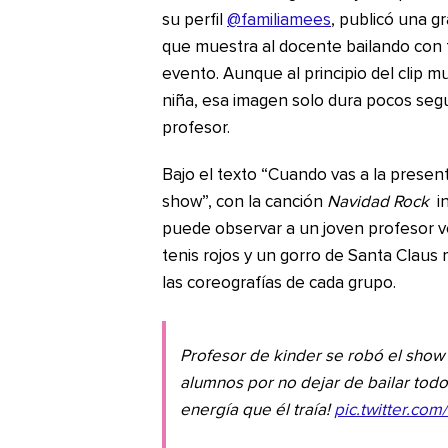
su perfil
@familiamees
, publicó una g
que muestra al docente bailando con t
evento. Aunque al principio del clip m
niña, esa imagen solo dura pocos seg
profesor.
Bajo el texto “Cuando vas a la present
show”, con la canción
Navidad Rock
i
puede observar a un joven profesor ve
tenis rojos y un gorro de Santa Claus 
las coreografías de cada grupo.
Profesor de kinder se robó el show 
alumnos por no dejar de bailar todo 
energía que él traía!
pic.twitter.c