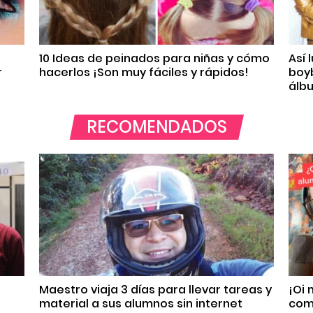
10 Ideas de peinados para niñas y cómo
Así 
r
hacerlos ¡Son muy fáciles y rápidos!
boyb
álb
RECOMENDADOS
Maestro viaja 3 días para llevar tareas y
¡Oi
material a sus alumnos sin internet
com