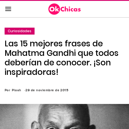
Saltar
al
contenido
principal
Curiosidades
Saltar
Las 15 mejores frases de
a
la
Mahatma Gandhi que todos
navegación
deberían de conocer. ¡Son
principal
inspiradoras!
Por
Piosh
29 de noviembre de 2015