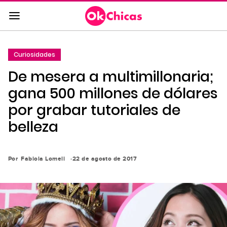
Saltar
al
contenido
principal
Curiosidades
Saltar
De mesera a multimillonaria;
a
la
gana 500 millones de dólares
navegación
por grabar tutoriales de
principal
belleza
Por
Fabiola Lomeli
22 de agosto de 2017