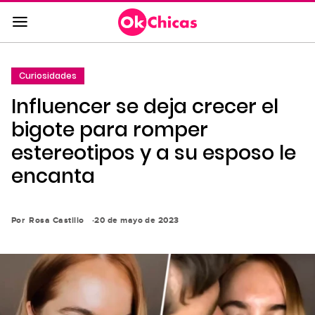
Saltar
al
contenido
principal
Curiosidades
Saltar
Influencer se deja crecer el
a
la
bigote para romper
navegación
estereotipos y a su esposo le
principal
encanta
Por
Rosa Castillo
20 de mayo de 2023