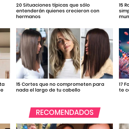
s
20 Situaciones típicas que sólo
15 R
entenderán quienes crecieron con
sim
hermanos
mun
ta
15 Cortes que no comprometen para
17 F
re
nada el largo de tu cabello
te c
RECOMENDADOS