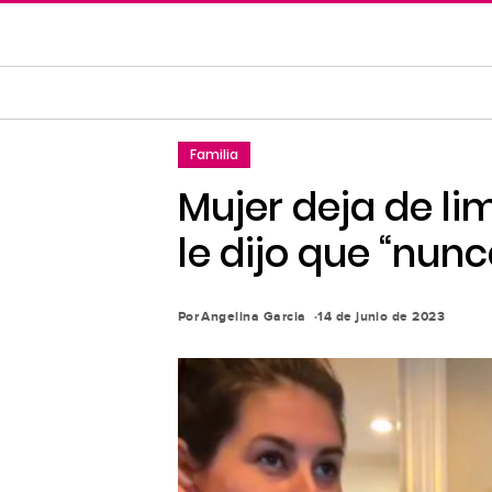
Saltar
al
contenido
principal
Saltar
Familia
a
la
Mujer deja de li
navegación
le dijo que “nun
principal
Por
Angelina Garcia
14 de junio de 2023