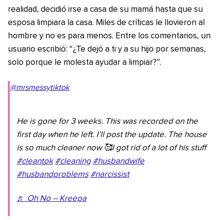
realidad, decidió irse a casa de su mamá hasta que su
esposa limpiara la casa. Miles de críticas le llovieron al
hombre y no es para menos. Entre los comentarios, un
usuario escribió: “¿Te dejó a ti y a su hijo por semanas,
solo porque le molesta ayudar a limpiar?”.
@mrsmessytiktok
He is gone for 3 weeks. This was recorded on the
first day when he left. I’ll post the update. The house
is so much cleaner now 🥰I got rid of a lot of his stuff
#cleantok
#cleaning
#husbandwife
#husbandproblems
#narcissist
♬ Oh No – Kreepa