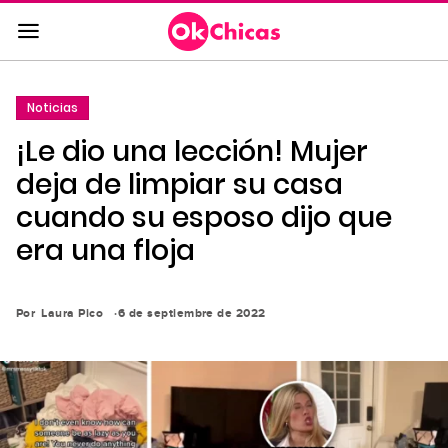
Saltar
al
contenido
principal
Noticias
Saltar
¡Le dio una lección! Mujer
a
la
deja de limpiar su casa
navegación
cuando su esposo dijo que
principal
era una floja
Por
Laura Pico
6 de septiembre de 2022