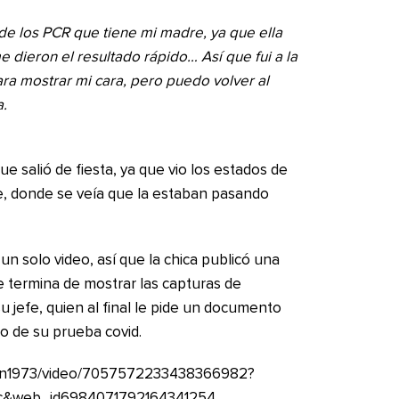
 de los PCR que tiene mi madre, ya que ella
 dieron el resultado rápido… Así que fui a la
ara mostrar mi cara, pero puedo volver al
a.
ue salió de fiesta, ya que vio los estados de
ie, donde se veía que la estaban pasando
un solo video, así que la chica publicó una
e termina de mostrar las capturas de
u jefe, quien al final le pide un documento
o de su prueba covid.
eton1973/video/7057572233438366982?
pc&web_id6984071792164341254