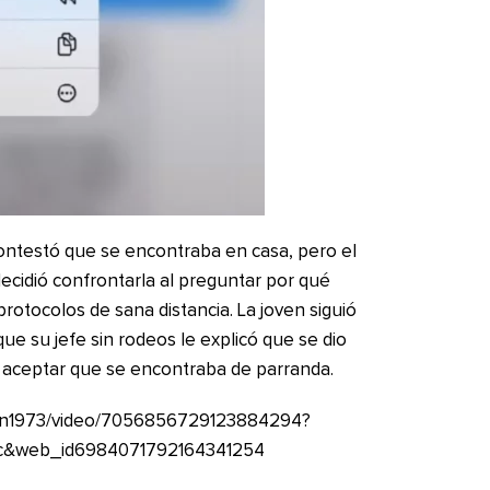
 contestó que se encontraba en casa, pero el
ecidió confrontarla al preguntar por qué
protocolos de sana distancia. La joven siguió
ue su jefe sin rodeos le explicó que se dio
or aceptar que se encontraba de parranda.
eton1973/video/7056856729123884294?
pc&web_id6984071792164341254