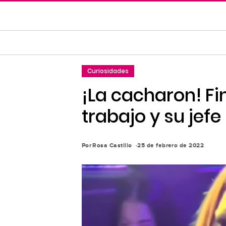
Saltar
al
contenido
principal
Saltar
Curiosidades
a
la
¡La cacharon! Fi
navegación
trabajo y su jefe
principal
Por
Rosa Castillo
25 de febrero de 2022