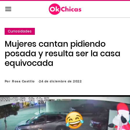
Saltar
al
contenido
principal
Curiosidades
Saltar
Mujeres cantan pidiendo
a
la
posada y resulta ser la casa
navegación
equivocada
principal
Por
Rosa Castillo
24 de diciembre de 2022