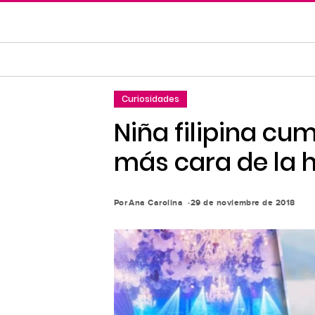
Saltar
al
contenido
principal
Saltar
Curiosidades
a
la
Niña filipina cum
navegación
más cara de la h
principal
Por
Ana Carolina
29 de noviembre de 2018