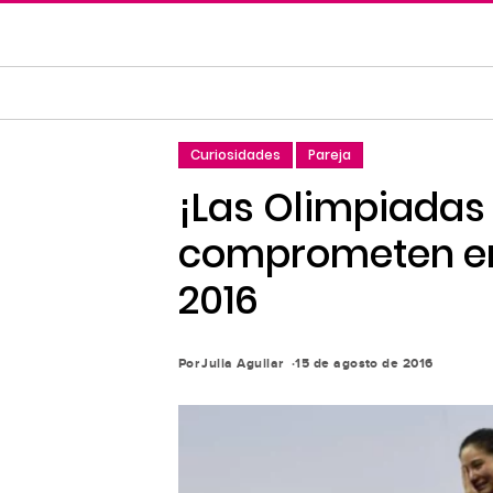
Saltar
al
contenido
principal
Saltar
Curiosidades
Pareja
a
la
¡Las Olimpiadas 
navegación
comprometen en 
principal
2016
Por
Julia Aguilar
15 de agosto de 2016