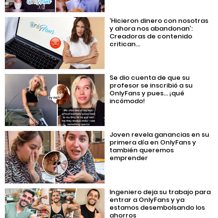
‘Hicieron dinero con nosotras
y ahora nos abandonan’:
Creadoras de contenido
critican...
Se dio cuenta de que su
profesor se inscribió a su
OnlyFans y pues… ¡qué
incómodo!
Joven revela ganancias en su
primera día en OnlyFans y
también queremos
emprender
Ingeniero deja su trabajo para
entrar a OnlyFans y ya
estamos desembolsando los
ahorros