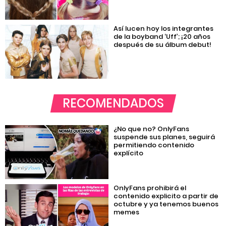
Así lucen hoy los integrantes
de la boyband ‘Uff’; ¡20 años
después de su álbum debut!
RECOMENDADOS
¿No que no? OnlyFans
suspende sus planes, seguirá
permitiendo contenido
explícito
OnlyFans prohibirá el
contenido explicito a partir de
octubre y ya tenemos buenos
memes