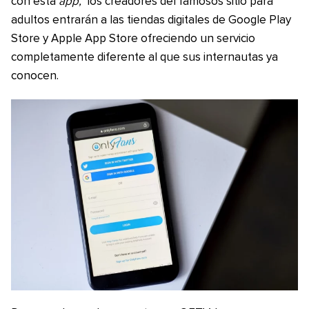
con esta
app,
los creadores del famosos sitio para
adultos entrarán a las tiendas digitales de Google Play
Store y Apple App Store ofreciendo un servicio
completamente diferente al que sus internautas ya
conocen.