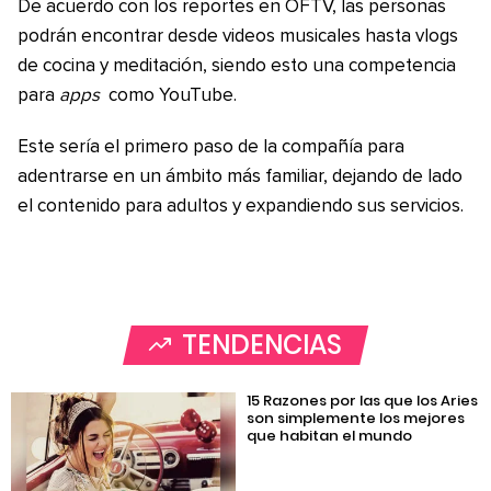
De acuerdo con los reportes en OFTV, las personas
podrán encontrar desde videos musicales hasta vlogs
de cocina y meditación, siendo esto una competencia
para
apps
como YouTube.
Este sería el primero paso de la compañía para
adentrarse en un ámbito más familiar, dejando de lado
el contenido para adultos y expandiendo sus servicios.
TENDENCIAS
15 Razones por las que los Aries
son simplemente los mejores
que habitan el mundo