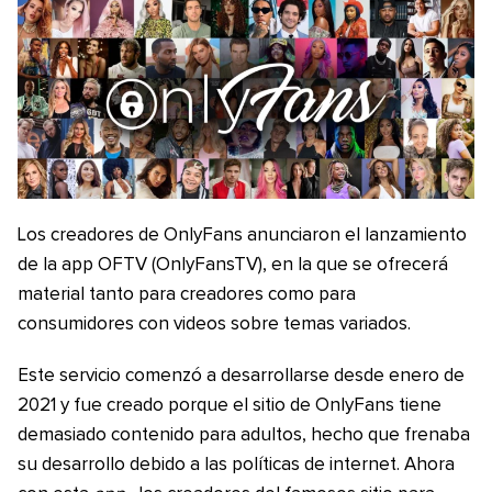
Los creadores de OnlyFans anunciaron el lanzamiento
de la app OFTV (OnlyFansTV), en la que se ofrecerá
material tanto para creadores como para
consumidores con videos sobre temas variados.
Este servicio comenzó a desarrollarse desde enero de
2021 y fue creado porque el sitio de OnlyFans tiene
demasiado contenido para adultos, hecho que frenaba
su desarrollo debido a las políticas de internet. Ahora