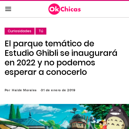
Saltar
al
contenido
principal
Curiosidades
Tú
Saltar
El parque temático de
a
la
Estudio Ghibli se inaugurará
navegación
en 2022 y no podemos
principal
esperar a conocerlo
Por
Haide Morales
31 de enero de 2019