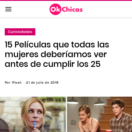
Saltar
al
contenido
principal
Curiosidades
Saltar
15 Películas que todas las
a
la
mujeres deberíamos ver
navegación
antes de cumplir los 25
principal
Por
Piosh
21 de julio de 2016