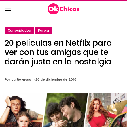
Saltar
al
contenido
principal
Curiosidades
Pareja
Saltar
20 películas en Netflix para
a
la
ver con tus amigas que te
navegación
darán justo en la nostalgia
principal
Por
Lu Reynoso
26 de diciembre de 2016