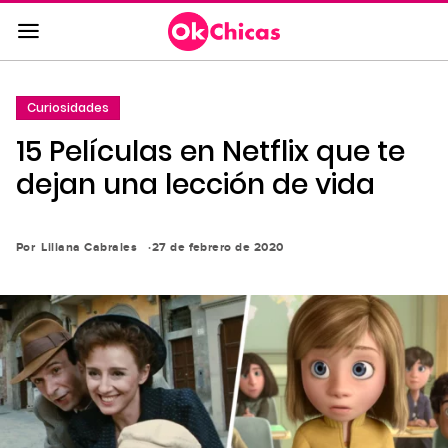
Saltar
al
contenido
principal
Curiosidades
Saltar
15 Películas en Netflix que te
a
la
dejan una lección de vida
navegación
principal
Por
Liliana Cabrales
27 de febrero de 2020