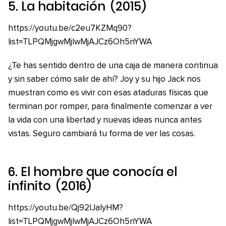
5.
La habitación
(2015)
https://youtu.be/c2eu7KZMq90?
list=TLPQMjgwMjIwMjAJCz6Oh5nYWA
¿Te has sentido dentro de una caja de manera continua
y sin saber cómo salir de ahí? Joy y su hijo Jack nos
muestran como es vivir con esas ataduras físicas que
terminan por romper, para finalmente comenzar a ver
la vida con una libertad y nuevas ideas nunca antes
vistas. Seguro cambiará tu forma de ver las cosas.
6.
El hombre que conocía el
infinito
(2016)
https://youtu.be/Qj92IJaIyHM?
list=TLPQMjgwMjIwMjAJCz6Oh5nYWA