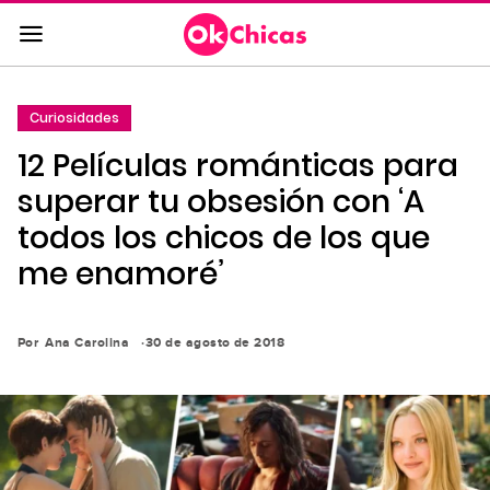
Saltar
al
contenido
principal
Curiosidades
Saltar
12 Películas románticas para
a
la
superar tu obsesión con ‘A
navegación
todos los chicos de los que
principal
me enamoré’
Por
Ana Carolina
30 de agosto de 2018