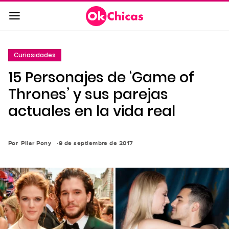
Saltar
al
contenido
principal
Curiosidades
Saltar
15 Personajes de ‘Game of
a
la
Thrones’ y sus parejas
navegación
actuales en la vida real
principal
Por
Pilar Pony
9 de septiembre de 2017