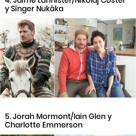
4. Jaime Lannister/Nikolaj Coster
y Singer Nukâka
5. Jorah Mormont/Iain Glen y
Charlotte Emmerson