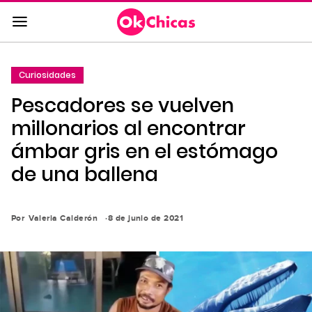
Saltar
al
contenido
principal
Curiosidades
Saltar
Pescadores se vuelven
a
la
millonarios al encontrar
navegación
ámbar gris en el estómago
principal
de una ballena
Por
Valeria Calderón
8 de junio de 2021