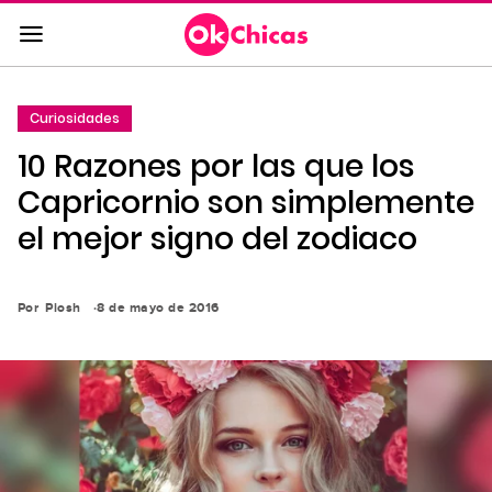
Saltar
al
contenido
principal
Curiosidades
Saltar
10 Razones por las que los
a
la
Capricornio son simplemente
navegación
el mejor signo del zodiaco
principal
Por
Piosh
8 de mayo de 2016