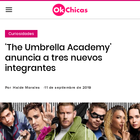
Saltar
al
contenido
principal
Curiosidades
Saltar
‘The Umbrella Academy’
a
la
anuncia a tres nuevos
navegación
integrantes
principal
Por
Haide Morales
11 de septiembre de 2019