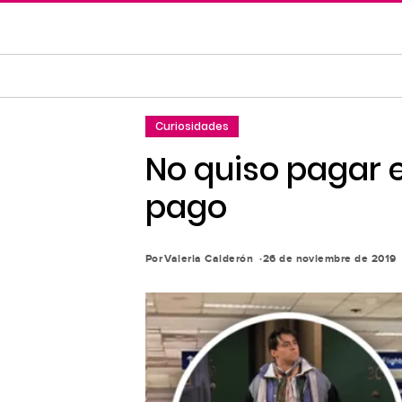
Saltar
al
contenido
principal
Saltar
Curiosidades
a
la
No quiso pagar e
navegación
pago
principal
Por
Valeria Calderón
26 de noviembre de 2019