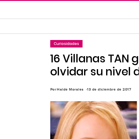
Saltar
al
contenido
principal
Saltar
Curiosidades
a
la
16 Villanas TAN
navegación
olvidar su nivel
principal
Por
Haide Morales
13 de diciembre de 2017