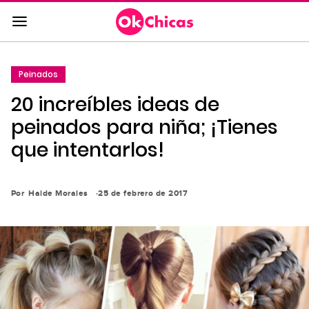
Saltar
al
contenido
principal
Peinados
Saltar
20 increíbles ideas de
a
la
peinados para niña; ¡Tienes
navegación
que intentarlos!
principal
Por
Haide Morales
25 de febrero de 2017