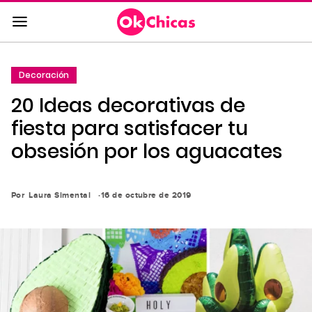
Saltar
al
contenido
principal
Decoración
Saltar
20 Ideas decorativas de
a
la
fiesta para satisfacer tu
navegación
obsesión por los aguacates
principal
Por
Laura Simental
16 de octubre de 2019