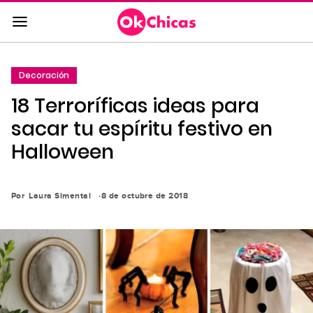
Saltar
al
contenido
principal
Decoración
Saltar
18 Terroríficas ideas para
a
la
sacar tu espíritu festivo en
navegación
Halloween
principal
Por
Laura Simental
8 de octubre de 2018