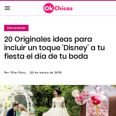
Saltar
al
contenido
principal
Decoración
Saltar
20 Originales ideas para
a
la
incluir un toque ‘Disney’ a tu
navegación
fiesta el día de tu boda
principal
Por
Pilar Pony
20 de marzo de 2018