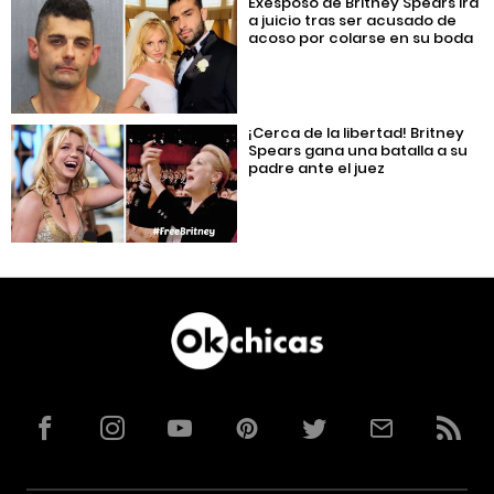
Exesposo de Britney Spears irá
a juicio tras ser acusado de
acoso por colarse en su boda
¡Cerca de la libertad! Britney
Spears gana una batalla a su
padre ante el juez
Facebook
Instagram
YouTube
Pinterest
Twitter
Correo
RSS