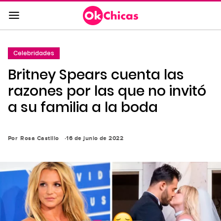
Saltar
al
contenido
principal
Celebridades
Saltar
Britney Spears cuenta las
a
la
razones por las que no invitó
navegación
a su familia a la boda
principal
Por
Rosa Castillo
16 de junio de 2022