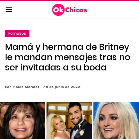
Saltar
al
contenido
principal
Famosos
Saltar
Mamá y hermana de Britney
a
la
le mandan mensajes tras no
navegación
ser invitadas a su boda
principal
Por
Haide Morales
15 de junio de 2022