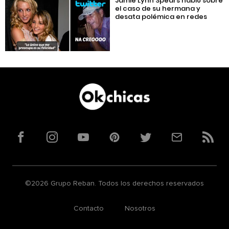
Jamie Lynn Spears habló sobre
el caso de su hermana y
desata polémica en redes
Facebook
Instagram
YouTube
Pinterest
Twitter
Correo
RSS
©2026 Grupo Reban. Todos los derechos reservados
Contacto
Nosotros