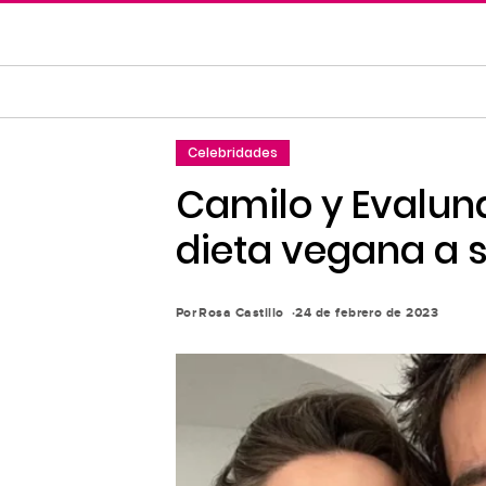
Saltar
al
contenido
principal
Saltar
Celebridades
a
la
Camilo y Evalun
navegación
dieta vegana a 
principal
Por
Rosa Castillo
24 de febrero de 2023