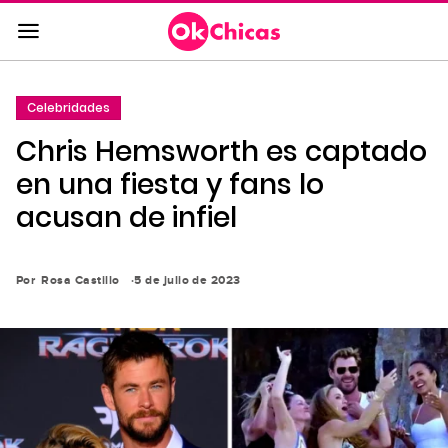
Saltar
al
contenido
principal
Celebridades
Saltar
Chris Hemsworth es captado
a
la
en una fiesta y fans lo
navegación
acusan de infiel
principal
Por
Rosa Castillo
5 de julio de 2023