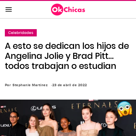
Saltar
al
contenido
principal
Celebridades
Saltar
A esto se dedican los hijos de
a
la
Angelina Jolie y Brad Pitt…
navegación
todos trabajan o estudian
principal
Por
Stephanie Martínez
23 de abril de 2022