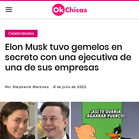
Saltar
al
contenido
principal
Celebridades
Saltar
Elon Musk tuvo gemelos en
a
la
secreto con una ejecutiva de
navegación
una de sus empresas
principal
Por
Stephanie Martínez
8 de julio de 2022