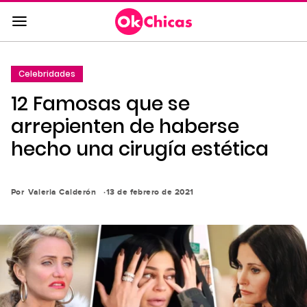
Saltar
al
contenido
principal
Celebridades
Saltar
12 Famosas que se
a
la
arrepienten de haberse
navegación
hecho una cirugía estética
principal
Por
Valeria Calderón
13 de febrero de 2021