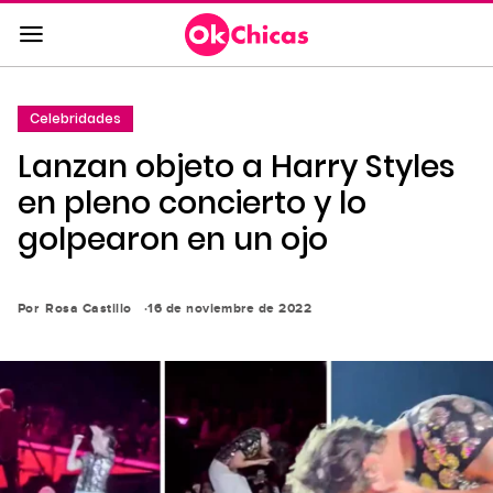
Saltar
al
contenido
principal
Celebridades
Saltar
Lanzan objeto a Harry Styles
a
la
en pleno concierto y lo
navegación
golpearon en un ojo
principal
Por
Rosa Castillo
16 de noviembre de 2022