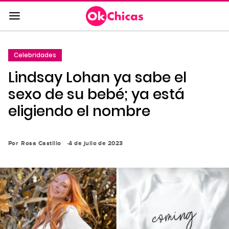
Saltar
al
contenido
principal
Celebridades
Saltar
Lindsay Lohan ya sabe el
a
la
sexo de su bebé; ya está
navegación
eligiendo el nombre
principal
Por
Rosa Castillo
4 de julio de 2023