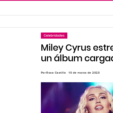
Saltar
al
contenido
principal
Saltar
Celebridades
a
la
Miley Cyrus est
navegación
un álbum carga
principal
Por
Rosa Castillo
10 de marzo de 2023