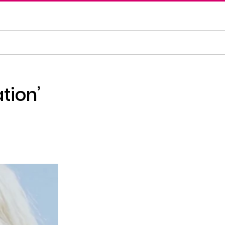
tion’