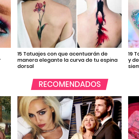
15 Tatuajes con que acentuarán de
19 
r
manera elegante la curva de tu espina
y d
dorsal
sie
RECOMENDADOS