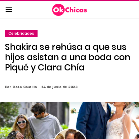
Saltar
al
contenido
principal
Celebridades
Saltar
Shakira se rehúsa a que sus
a
la
hijos asistan a una boda con
navegación
Piqué y Clara Chía
principal
Por
Rosa Castillo
14 de junio de 2023